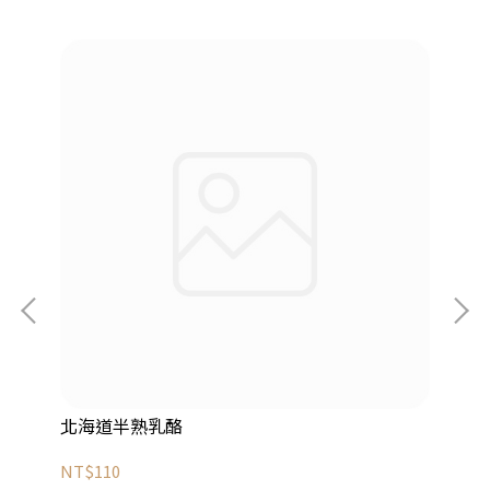
北海道半熟乳酪
B
NT$110
NT