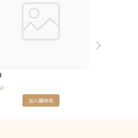
費
L綜合組合禮盒
$0
NT$599
加入購物車