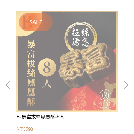
B-暴富拔絲鳳凰酥-8入
C
NT$598
NT