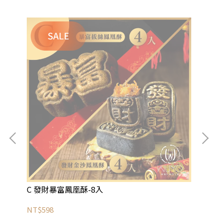
C 發財暴富鳳凰酥-8入
D
NT$598
NT